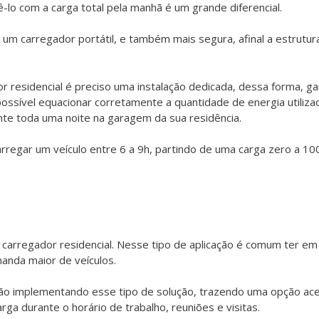
ê-lo com a carga total pela manhã é um grande diferencial.
um carregador portátil, e também mais segura, afinal a estrutura
r residencial é preciso uma instalação dedicada, dessa forma, g
possível equacionar corretamente a quantidade de energia utilizad
nte toda uma noite na garagem da sua residência.
arregar um veículo entre 6 a 9h, partindo de uma carga zero a 10
o carregador residencial. Nesse tipo de aplicação é comum ter
nda maior de veículos.
estão implementando esse tipo de solução, trazendo uma opção ac
a durante o horário de trabalho, reuniões e visitas.