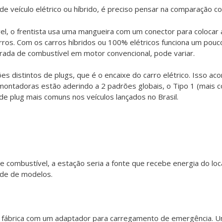
de veículo elétrico ou híbrido, é preciso pensar na comparação 
l, o frentista usa uma mangueira com um conector para colocar ál
os. Com os carros híbridos ou 100% elétricos funciona um pouc
rada de combustível em motor convencional, pode variar.
s distintos de plugs, que é o encaixe do carro elétrico. Isso ac
s montadoras estão aderindo a 2 padrões globais, o Tipo 1 (mais
e plug mais comuns nos veículos lançados no Brasil.
 combustível, a estação seria a fonte que recebe energia do loc
ade de modelos.
 fábrica com um adaptador para carregamento de emergência. Um